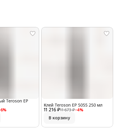
ый Teroson EP
Клей Teroson EP 5055 250 мл
11 216 ₽
−
6
%
11 673 ₽
−
4
%
В корзину