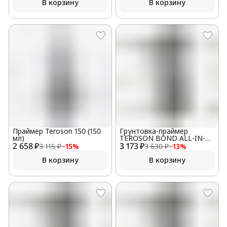
В корзину
В корзину
Праймер Teroson 150 (150
Грунтовка-праймер
мл)
TEROSON BOND ALL-IN-
2 658 ₽
3 173 ₽
ONE-PRIMER (PU 8519P) 100
3 115 ₽
−
15
%
3 630 ₽
−
13
%
мл
В корзину
В корзину