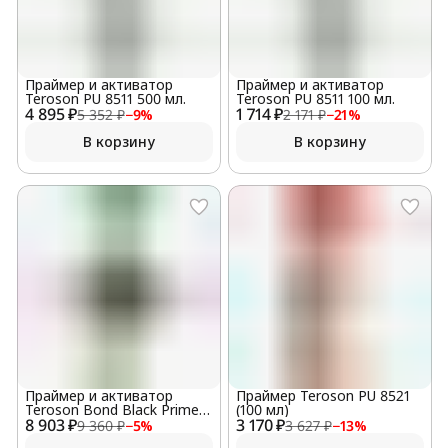
Праймер и активатор
Праймер и активатор
Teroson PU 8511 500 мл.
Teroson PU 8511 100 мл.
4 895 ₽
1 714 ₽
5 352 ₽
−
9
%
2 171 ₽
−
21
%
В корзину
В корзину
Праймер и активатор
Праймер Teroson PU 8521
Teroson Bond Black Primer
(100 мл)
8 903 ₽
BO (PU 8517) 500 мл
3 170 ₽
9 360 ₽
−
5
%
3 627 ₽
−
13
%