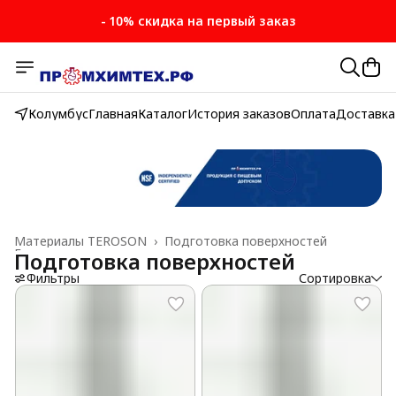
- 10% скидка на первый заказ
Колумбус
Главная
Каталог
История заказов
Оплата
Доставка
Материалы TEROSON
›
Подготовка поверхностей
Главная
›
Подготовка поверхностей
Фильтры
Сортировка