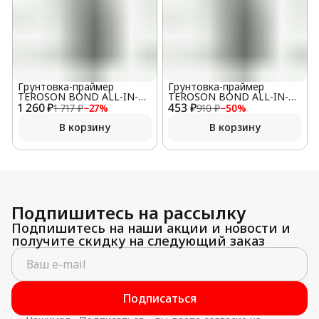
Грунтовка-праймер
Грунтовка-праймер
TEROSON BOND ALL-IN-
TEROSON BOND ALL-IN-
1 260 ₽
ONE-PRIMER (PU 8519P) 25
453 ₽
ONE-PRIMER (PU 8519P) 10
1 717 ₽
−
27
%
910 ₽
−
50
%
мл
мл
В корзину
В корзину
Подпишитесь на рассылку
Подпишитесь на наши акции и новости и
получите скидку на следующий заказ
Подписаться