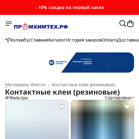
- 10% скидка на первый заказ
Колумбус
Главная
Каталог
История заказов
Оплата
Доставка
Материалы Weicon
›
Контактные клеи (резиновые)
Главная
›
Контактные клеи (резиновые)
Фильтры
Сортировка