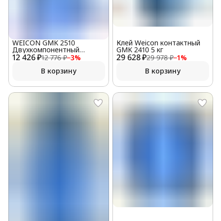
WEICON GMK 2510
Клей Weicon контактный
Двухкомпонентный
GMK 2410 5 кг
12 426 ₽
контактный клей (0,69 кг)
29 628 ₽
12 776 ₽
−
3
%
29 978 ₽
−
1
%
В корзину
В корзину