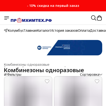
- 10% скидка на первый заказ
- 10% скидка на первый заказ
Колумбус
Главная
Каталог
История заказов
Оплата
Доставка
Комбинезоны одноразовые
Главная
›
Средства индивидуальной защиты
›
Комбинезоны одноразовые
Фильтры
Сортировка