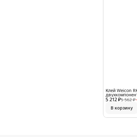
Клей Weicon R
двухкомпонен
5 212 ₽
конструкционн
5 562 ₽
В корзину