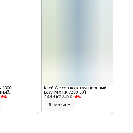
K-1300
Клей Weicon конструкционный
тный
Easy-Mix RK-7200 50 г
ый 60 г
7 499 ₽
−
6
%
7 849 ₽
−
4
%
В корзину