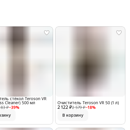
тель стёкол Teroson VR
ass Cleaner) 500 мл
Очиститель Teroson VR 50 (1 л)
2 122 ₽
183 ₽
−
39
%
2 579 ₽
−
18
%
рзину
В корзину