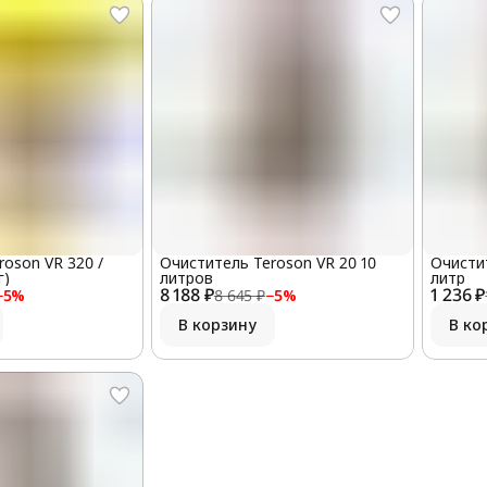
oson VR 320 /
Очиститель Teroson VR 20 10
Очистит
г)
литров
литр
8 188 ₽
1 236 ₽
−
5
%
8 645 ₽
−
5
%
В корзину
В ко