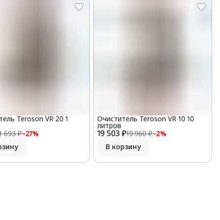
ель Teroson VR 20 1
Очиститель Teroson VR 10 10
литров
19 503 ₽
1 693 ₽
−
27
%
19 960 ₽
−
2
%
рзину
В корзину