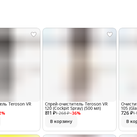
ель Teroson VR
Спрей-очиститель Teroson VR
Очисти
120 (Cockpit Spray) (500 мл)
105 (Gl
811 ₽
726 ₽
2
%
1 268 ₽
−
36
%
1 
В корзину
В ко