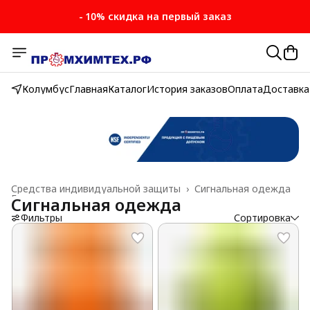
- 10% скидка на первый заказ
Колумбус
Главная
Каталог
История заказов
Оплата
Доставка
Средства индивидуальной защиты
›
Сигнальная одежда
Главная
›
Сигнальная одежда
Фильтры
Сортировка