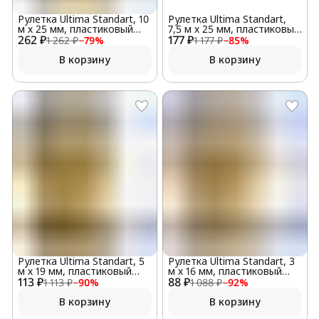
Рулетка Ultima Standart, 10
Рулетка Ultima Standart,
м х 25 мм, пластиковый
7,5 м х 25 мм, пластиковый
262 ₽
корпус
177 ₽
корпус
1 262 ₽
−
79
%
1 177 ₽
−
85
%
В корзину
В корзину
Рулетка Ultima Standart, 5
Рулетка Ultima Standart, 3
м х 19 мм, пластиковый
м х 16 мм, пластиковый
113 ₽
корпус
88 ₽
корпус
1 113 ₽
−
90
%
1 088 ₽
−
92
%
В корзину
В корзину