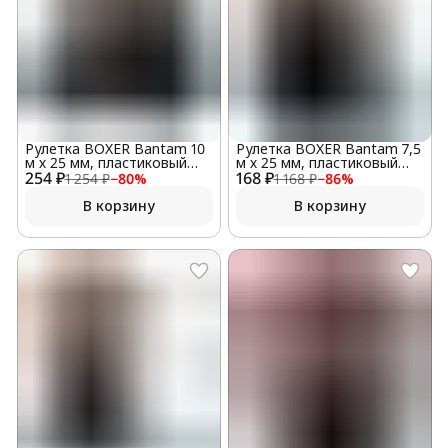
Рулетка BOXER Bantam 10
Рулетка BOXER Bantam 7,5
м х 25 мм, пластиковый
м х 25 мм, пластиковый
254 ₽
корпус
168 ₽
корпус
1 254 ₽
−
80
%
1 168 ₽
−
86
%
В корзину
В корзину