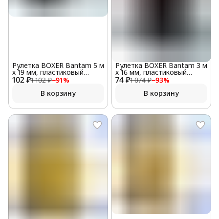
Рулетка BOXER Bantam 5 м
Рулетка BOXER Bantam 3 м
х 19 мм, пластиковый
х 16 мм, пластиковый
102 ₽
корпус
74 ₽
корпус
1 102 ₽
−
91
%
1 074 ₽
−
93
%
В корзину
В корзину