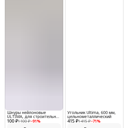
Шнуры нейлоновые
Угольник Ultima, 600 мм,
ULTIMA, для строительных
цельнометаллический
100 ₽
работ
415 ₽
1 100 ₽
−
91
%
1 415 ₽
−
71
%