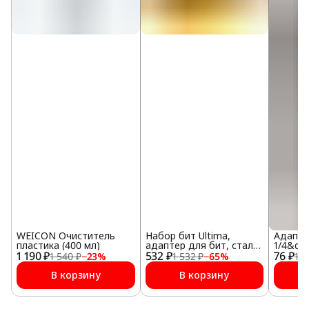
WEICON Очиститель
Набор бит Ultima,
Адапте
пластика (400 мл)
адаптер для бит, сталь
1/4&quo
1 190 ₽
532 ₽
S2, 18 предм., в пласт.
76 ₽
1 540 ₽
−
23
%
1 532 ₽
−
65
%
1 0
Боксе
В корзину
В корзину