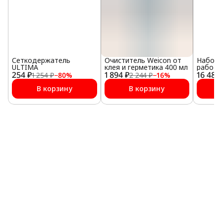
Сеткодержатель
Очиститель Weicon от
Набор 
ULTIMA
клея и герметика 400 мл
работ
254 ₽
1 894 ₽
16 485
1 254 ₽
−
80
%
2 244 ₽
−
16
%
В корзину
В корзину