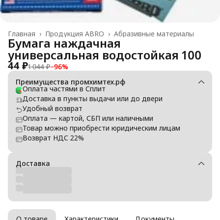
Главная
›
Продукция ABRO
›
Абразивные материалы
Бумага наждачная
универсальная водостойкая 100
44 ₽
1 044 ₽
−
96
%
Преимущества промхимтех.рф
Оплата частями в Сплит
Доставка в пункты выдачи или до двери
Удобный возврат
Оплата — картой, СБП или наличными
Товар можно приобрести юридическим лицам
Возврат НДС 22%
Доставка
О товаре
Характеристики
Документы