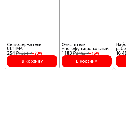
Сеткодержатель
Очиститель
Набор 
ULTIMA
многофункциональный
работ
254 ₽
1 183 ₽
(3,8 л)
16 485
1 254 ₽
−
80
%
2 183 ₽
−
46
%
В корзину
В корзину