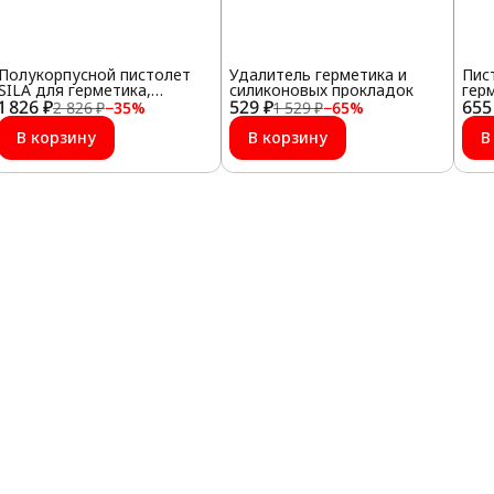
Полукорпусной пистолет
Удалитель герметика и
Пис
SILA для герметика,
силиконовых прокладок
гер
1 826 ₽
профессиональный,
529 ₽
655
рег
2 826 ₽
−
35
%
1 529 ₽
−
65
%
усиленный
В корзину
В корзину
В