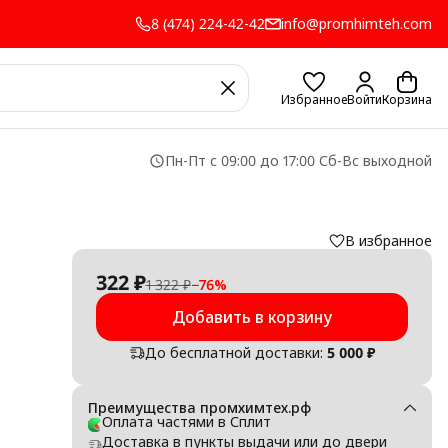
8 (474) 224-42-42
info@promhimteh.com
Избранное
Войти
Корзина
Пн-Пт с 09:00 до 17:00 Сб-Вс выходной
В избранное
322 ₽
1 322 ₽
−
76
%
Добавить в корзину
До бесплатной доставки:
5 000 ₽
Преимущества промхимтех.рф
ь.
Оплата частями в Сплит
у,
Доставка в пункты выдачи или до двери