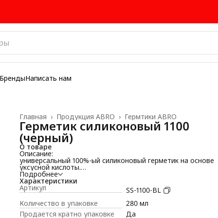
Бренды
Написать нам
Главная
›
Продукция ABRO
›
Гермтики ABRO
Герметик силиконовый 1100
(черный)
О товаре
Описание:
универсальный 100%-ый силиконовый герметик на основе
уксусной кислоты.
Сфера применения:
Подробнее
применяется для заделки и склеивания всех видов швов и
Характеристики
стыков, подходит для вклеивания стекол. Может
Артикул
SS-1100-BL
использоваться во всех случаях, когда нужна изоляция от
внешних воздействий, высокая влагостойкость и прочност
Количество в упаковке
280 мл
Свойства:
Продается кратно упаковке
Да
• обладает высокой адгезией к алюминию, стеклу, фарфор