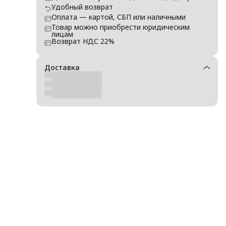
, не
Удобный возврат
Оплата — картой, СБП или наличными
Товар можно приобрести юридическим
до
лицам
Возврат НДС 22%
Доставка
е,