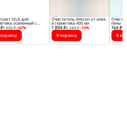
толет SILA для
Очиститель Weicon от клея
Очисти
метика усиленный с
и герметика 400 мл
пены S
 ₽
улятором подачи
1 894 ₽
164 ₽
Remover
1 655 ₽
−
60
%
2 244 ₽
−
16
%
1 
 корзину
В корзину
В ко