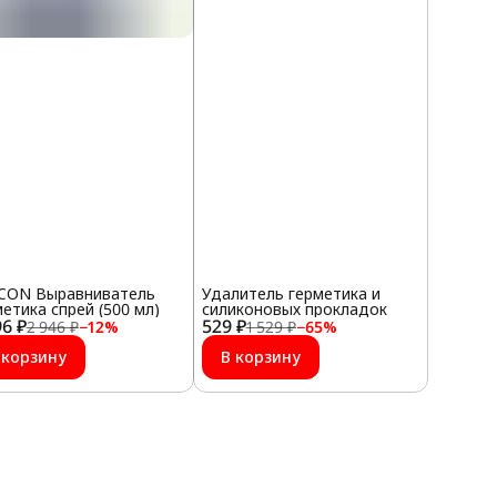
CON Выравниватель
Удалитель герметика и
метика спрей (500 мл)
силиконовых прокладок
96 ₽
529 ₽
2 946 ₽
−
12
%
1 529 ₽
−
65
%
 корзину
В корзину