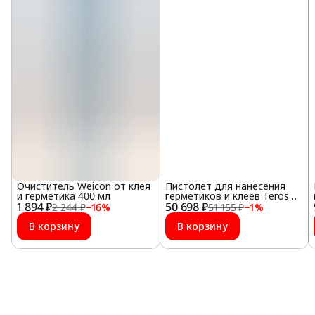
Очиститель Weicon от клея
Пистолет для нанесения
и герметика 400 мл
герметиков и клеев Teroson
1 894 ₽
50 698 ₽
ET Air Gun MultiPress
2 244 ₽
−
16
%
51 155 ₽
−
1
%
В корзину
В корзину