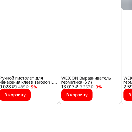
Ручной пистолет для
WEICON Выравниватель
WEI
нанесения клеев Teroson ET
герметика (5 л)
гер
9 028 ₽
Staku Hand Gun
13 017 ₽
2 5
9 485 ₽
−
5
%
13 367 ₽
−
3
%
В корзину
В корзину
В