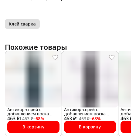
Клей сварка
Похожие товары
Антикор-спрей с
Антикор-спрей с
Антико
добавлением воска
добавлением воска
добавл
463 ₽
(белый)
463 ₽
(прозрачный)
463 ₽
(черны
1 463 ₽
−
68
%
1 463 ₽
−
68
%
1
В корзину
В корзину