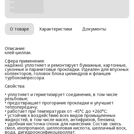
О товаре
Характеристики
Документы
Описание:
клей-шеллак.
Сфера применения:
надёжно уплотняет и ремонтирует бумажные, картонные,
суконные и паранитовые прокладки. Идеален для впускных
коллекторов, головок блока цилиндров и фланцев
турбокомпрессора.
Свойства:
• уплотняет и герметизирует соединения, в том числе
резьбовые;
• предотвращает прогорание прокладки и улучшает
теплопередачу;
• работает при температурах от -45°С до +260°С;
• устойчив к воздействию всех видов промышленных
жидкостей, в том числе масел, антифризов, бензина;
• удобная кисточка-спонж для нанесения. Состав: смесь
смол, изопропанол, шеллоловая кислота, шеллачный воск,
вода, дигидрооксификоцероллат.