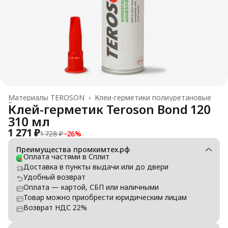
Материалы TEROSON
›
Клеи-герметики полиуретановые
Главная
›
Клей-герметик Teroson Bond 120
310 мл
1 271 ₽
1 728 ₽
−
26
%
Преимущества промхимтех.рф
Оплата частями в Сплит
Доставка в пункты выдачи или до двери
Удобный возврат
Оплата — картой, СБП или наличными
Товар можно приобрести юридическим лицам
Возврат НДС 22%