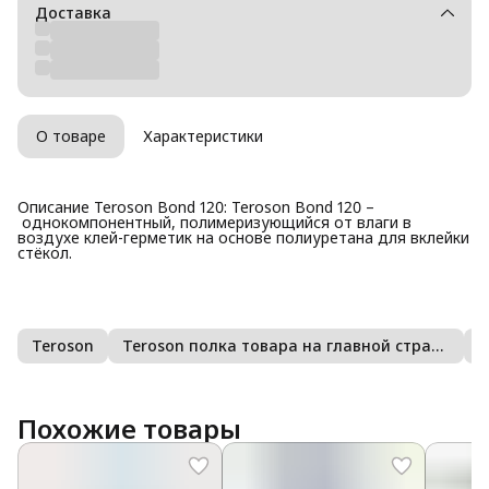
Доставка
О товаре
Характеристики
Описание Teroson Bond 120: Teroson Bond 120 –
однокомпонентный, полимеризующийся от влаги в
воздухе клей-герметик на основе полиуретана для вклейки
стёкол.
Teroson
Teroson полка товара на главной странице сайта
К
Похожие товары