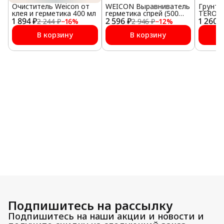
Очиститель Weicon от
WEICON Выравниватель
Грунто
клея и герметика 400 мл
герметика спрей (500
TEROSO
1 894 ₽
2 596 ₽
мл)
1 260 ₽
ONE-PR
2 244 ₽
−
16
%
2 946 ₽
−
12
%
25 мл
В корзину
В корзину
Подпишитесь на рассылку
Подпишитесь на наши акции и новости и