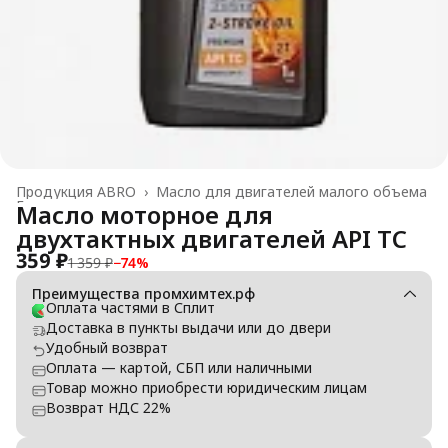
Продукция ABRO
›
Масло для двигателей малого объема
Главная
›
Масло моторное для
двухтактных двигателей API TC
359 ₽
1 359 ₽
−
74
%
Преимущества промхимтех.рф
Оплата частями в Сплит
Доставка в пункты выдачи или до двери
Удобный возврат
Оплата — картой, СБП или наличными
Товар можно приобрести юридическим лицам
Возврат НДС 22%