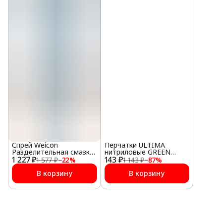
Спрей Weicon
Перчатки ULTIMA
Разделительная смазка
нитриловые GREEN
1 227 ₽
400 мл
143 ₽
GUARD, ULT150, размер 7
1 577 ₽
−
22
%
1 143 ₽
−
87
%
В корзину
В корзину