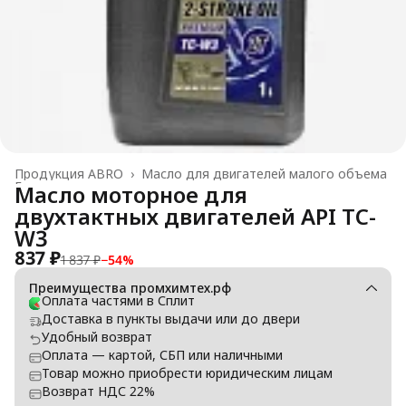
Продукция ABRO
›
Масло для двигателей малого объема
Главная
›
Масло моторное для
двухтактных двигателей API TC-
W3
837 ₽
1 837 ₽
−
54
%
Преимущества промхимтех.рф
Оплата частями в Сплит
Доставка в пункты выдачи или до двери
Удобный возврат
Оплата — картой, СБП или наличными
Товар можно приобрести юридическим лицам
Возврат НДС 22%