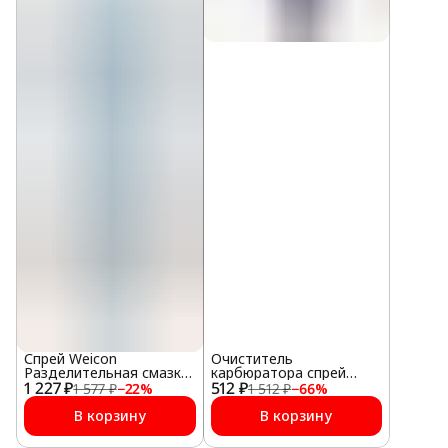
Спрей Weicon
Очиститель
Разделительная смазка
карбюратора спрей
1 227 ₽
400 мл
512 ₽
пенный
1 577 ₽
−
22
%
1 512 ₽
−
66
%
В корзину
В корзину