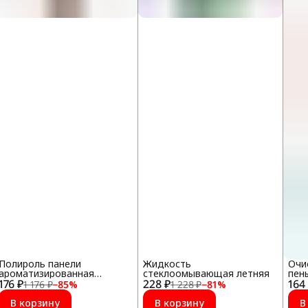
Полироль панели
Жидкость
Очи
ароматизированная
стеклоомывающая летняя
пен
176 ₽
(Ваниль)
228 ₽
164
Rem
1 176 ₽
−
85
%
1 228 ₽
−
81
%
В корзину
В корзину
В