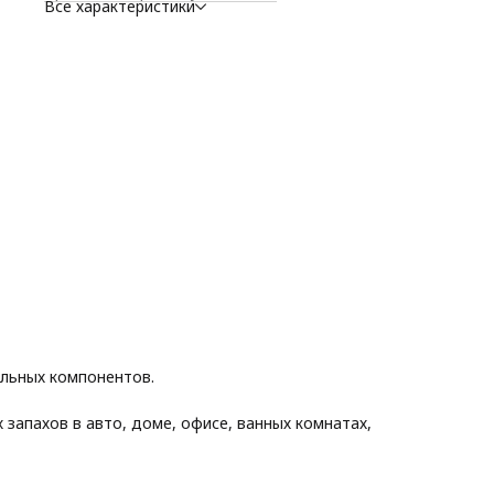
Все характеристики
• тестер на каждой крышке — просто потрите стикер;
• широкая линейка приятных ароматов.
альных компонентов.
запахов в авто, доме, офисе, ванных комнатах,