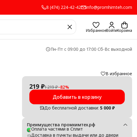
8 (474) 224-42-42
info@promhimteh.com
Избранное
Войти
Корзина
Пн-Пт с 09:00 до 17:00 Сб-Вс выходной
В избранное
219 ₽
1 219 ₽
−
82
%
Добавить в корзину
До бесплатной доставки:
5 000 ₽
тных
Преимущества промхимтех.рф
Оплата частями в Сплит
Доставка в пункты выдачи или до двери