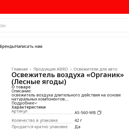
Бренды
Написать нам
Главная
›
Продукция ABRO
›
Освежители для авто
Освежитель воздуха «Органик»
(Лесные ягоды)
О товаре
Описание:
освежитель воздуха длительного действия на основе
натуральных компонентов.
Сфера применения:
Подробнее
предназначен для ароматизации и нейтрализации неприя
Характеристики
запахов в авто, доме, офисе, ванных комнатах, платяных
Артикул
AS-560-WB
шкафах, местах для курения и т. д.
Свойства:
Количество в упаковке
42 г
• высококонцентрированный;
Продается кратно упаковке
Да
• сохраняет аромат до 60 дней;