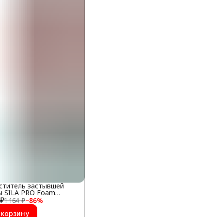
ститель застывшей
ы SILA PRO Foam
 ₽
over, 500 мл
1 164 ₽
−
86
%
 корзину