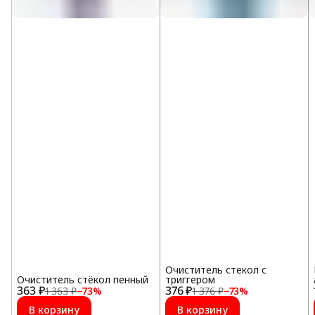
Очиститель стекол с
Очиститель стёкол пенный
триггером
363 ₽
376 ₽
1 363 ₽
−
73
%
1 376 ₽
−
73
%
В корзину
В корзину