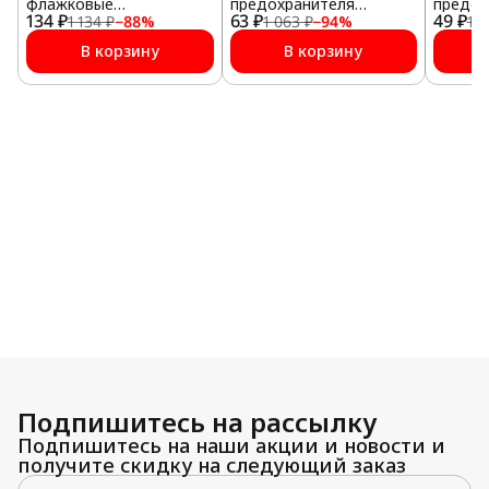
флажковые
предохранителя
предох
134 ₽
(температуростойкий
63 ₽
влагостойкий
49 ₽
влагос
1 134 ₽
−
88
%
1 063 ₽
−
94
%
1 0
пластик) № 4 (5 А) 100
шт.
В корзину
В корзину
Подпишитесь на рассылку
Подпишитесь на наши акции и новости и
получите скидку на следующий заказ