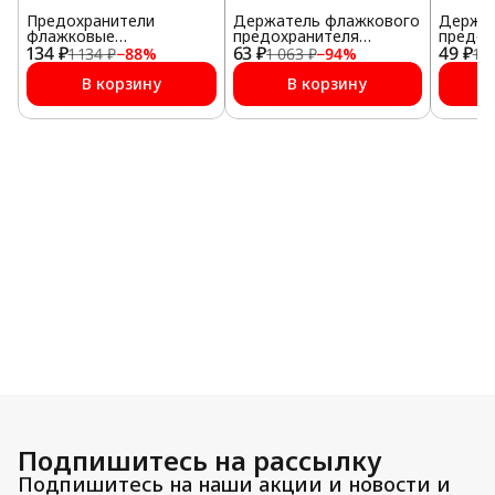
Предохранители
Держатель флажкового
Держат
флажковые
предохранителя
предох
134 ₽
(температуростойкий
63 ₽
влагостойкий
49 ₽
влагос
1 134 ₽
−
88
%
1 063 ₽
−
94
%
1 0
пластик) № 4 (5 А) 100
шт.
В корзину
В корзину
Подпишитесь на рассылку
Подпишитесь на наши акции и новости и