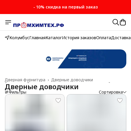
- 10% скидка на первый заказ
Колумбус
Главная
Каталог
История заказов
Оплата
Доставка
Дверная фурнитура
›
Дверные доводчики
Главная
›
Товары для производства окон и дверей
›
Дверные доводчики
Фильтры
Сортировка