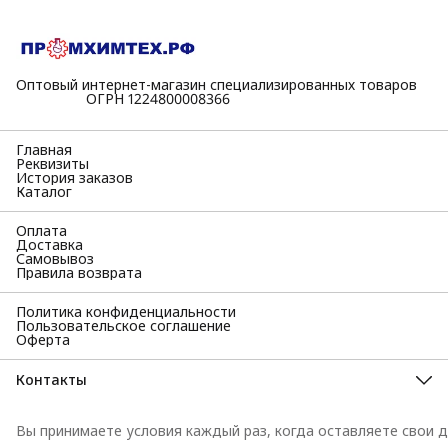
Оптовый интернет-магазин специализированных товаров
⠀⠀⠀⠀⠀⠀⠀ОГРН 1224800008366
Главная
Реквизиты
История заказов
Каталог
Оплата
Доставка
Самовывоз
Правила возврата
Политика конфиденциальности
Пользовательское соглашение
Оферта
Контакты
Адрес
398055, Липецкая область, г Липецк, Московская ул, д. 38а,
Вы принимаете условия каждый раз, когда оставляете свои д
офис 33
Телефон