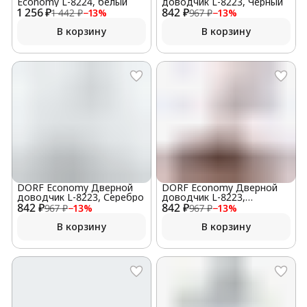
Economy L-8224, белый
доводчик L-8223, Черный
1 256 ₽
842 ₽
1 442 ₽
−
13
%
967 ₽
−
13
%
В корзину
В корзину
DORF Economy Дверной
DORF Economy Дверной
доводчик L-8223, Серебро
доводчик L-8223,
842 ₽
842 ₽
Коричневый
967 ₽
−
13
%
967 ₽
−
13
%
В корзину
В корзину