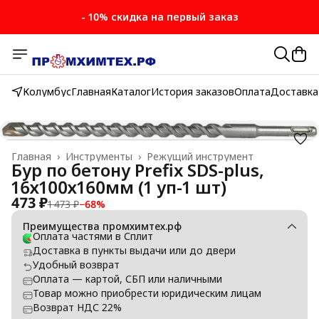
- 10% скидка на первый заказ
Колумбус
Главная
Каталог
История заказов
Оплата
Доставка
Главная
›
Инструменты
›
Режущий инструмент
Бур по бетону Prefix SDS-plus,
16х100х160мм (1 уп-1 шт)
473 ₽
1 473 ₽
−
68
%
Преимущества промхимтех.рф
Оплата частями в Сплит
Доставка в пункты выдачи или до двери
Удобный возврат
Оплата — картой, СБП или наличными
Товар можно приобрести юридическим лицам
Возврат НДС 22%