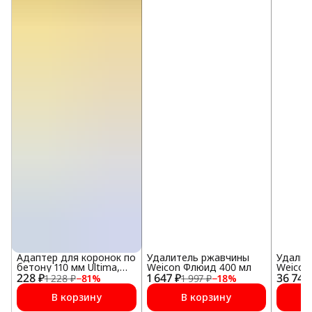
Адаптер для коронок по
Удалитель ржавчины
Удалит
бетону 110 мм Ultima,
Weicon Флюид 400 мл
Weicon 
228 ₽
SDS plus
1 647 ₽
36 746
1 228 ₽
−
81
%
1 997 ₽
−
18
%
В корзину
В корзину