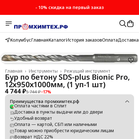
- 10% скидка на первый заказ
Колумбус
Главная
Каталог
История заказов
Оплата
Доставка
Главная
›
Инструменты
›
Режущий инструмент
Бур по бетону SDS-plus Bionic Pro,
12х950х1000мм, (1 уп-1 шт)
4 744 ₽
5 744 ₽
−
17
%
Преимущества промхимтех.рф
Оплата частями в Сплит
Доставка в пункты выдачи или до двери
Удобный возврат
Оплата — картой, СБП или наличными
Товар можно приобрести юридическим лицам
Возврат НДС 22%