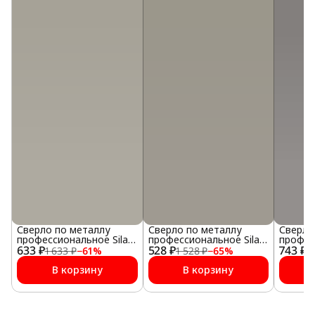
Сверло по металлу
Сверло по металлу
Сверло
профессиональное Sila
профессиональное Sila
профес
633 ₽
НSS-G 10,0х87х133мм
528 ₽
НSS-G 9,0х81х125мм
743 ₽
НSS-G 
1 633 ₽
−
61
%
1 528 ₽
−
65
%
1
В корзину
В корзину