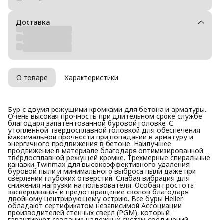
Доставка
О товаре
Характеристики
Бур с двумя режущими кромками для бетона и арматуры.
Очень высокая прочность при длительном сроке службе
благодаря запатентованной буровой головке. С
утопленной твёрдосплавной головкой для обеспечения
максимальной прочности при попадании в арматуру и
энергичного продвижения в бетоне. Наилучшее
продвижение в материале благодаря оптимизированной
твёрдосплавной режущей кромкe. Трехмерные спиральные
канавки Twinmax для высокоэффективного удаления
буровой пыли и минимального выброса пыли даже при
сверлении глубоких отверстий. Слабая вибрация для
снижения нагрузки на пользователя. Особая простота
засверливания и предотвращение сколов благодаря
двойному центрирующему острию. Все буры Heller
обладают сертификатом независимой Ассоциации
производителей стенных сверл (PGM), который
гарантирует создание надежных систем соединений.