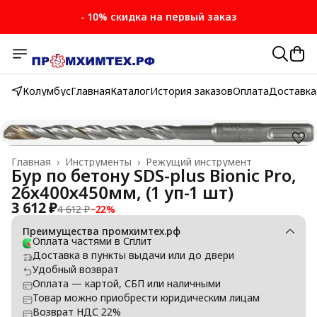
- 10% скидка на первый заказ
Колумбус
Главная
Каталог
История заказов
Оплата
Доставка
Главная
›
Инструменты
›
Режущий инструмент
Бур по бетону SDS-plus Bionic Pro,
26х400х450мм, (1 уп-1 шт)
3 612 ₽
4 612 ₽
−
22
%
Преимущества промхимтех.рф
Оплата частями в Сплит
Доставка в пункты выдачи или до двери
Удобный возврат
Оплата — картой, СБП или наличными
Товар можно приобрести юридическим лицам
Возврат НДС 22%