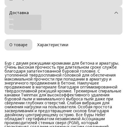
Доставка
О товаре
Характеристики
Бур с двумя режущими кромками для бетона и арматуры.
Очень высокая прочность при длительном сроке службе
благодаря запатентованной буровой головке. С
утопленной твёрдосплавной головкой для обеспечения
максимальной прочности при попадании в арматуру и
энергичного продвижения в бетоне. Наилучшее
продвижение в материале благодаря оптимизированной
твёрдосплавной режущей кромкe. Трехмерные спиральные
канавки Twinmax для высокоэффективного удаления
буровой пыли и минимального выброса пыли даже при
сверлении глубоких отверстий. Слабая вибрация для
снижения нагрузки на пользователя. Особая простота
засверливания и предотвращение сколов благодаря
двойному центрирующему острию. Все буры Heller
обладают сертификатом независимой Ассоциации
производителей стенных сверл (PGM), который
гарантирует создание надежных систем соединений.