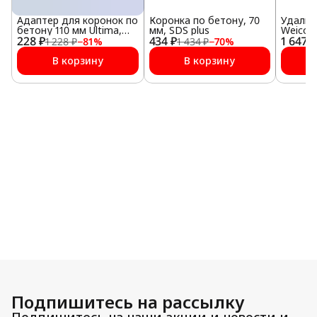
Адаптер для коронок по
Коронка по бетону, 70
Удалит
бетону 110 мм Ultima,
мм, SDS plus
Weicon
228 ₽
SDS plus
434 ₽
1 647 ₽
1 228 ₽
−
81
%
1 434 ₽
−
70
%
В корзину
В корзину
Подпишитесь на рассылку
Подпишитесь на наши акции и новости и