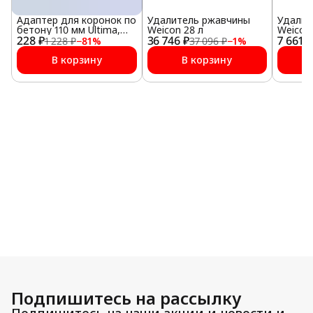
Адаптер для коронок по
Удалитель ржавчины
Удалит
бетону 110 мм Ultima,
Weicon 28 л
Weicon 
228 ₽
SDS plus
36 746 ₽
7 661 ₽
1 228 ₽
−
81
%
37 096 ₽
−
1
%
В корзину
В корзину
Подпишитесь на рассылку
Подпишитесь на наши акции и новости и