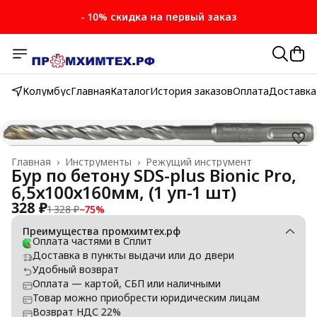
- 10% скидка на первый заказ
Колумбус
Главная
Каталог
История заказов
Оплата
Доставка
Главная
›
Инструменты
›
Режущий инструмент
Бур по бетону SDS-plus Bionic Pro,
6,5х100х160мм, (1 уп-1 шт)
328 ₽
1 328 ₽
−
75
%
Преимущества промхимтех.рф
Оплата частями в Сплит
Доставка в пункты выдачи или до двери
Удобный возврат
Оплата — картой, СБП или наличными
Товар можно приобрести юридическим лицам
Возврат НДС 22%