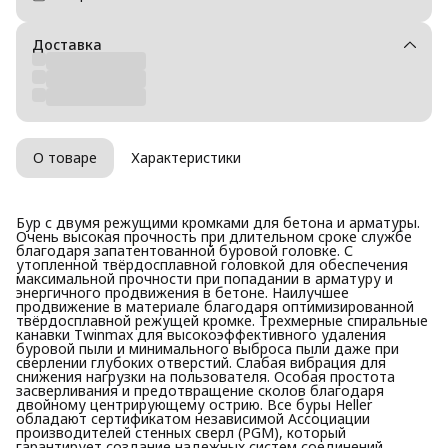
Доставка
О товаре
Характеристики
Бур с двумя режущими кромками для бетона и арматуры.
Очень высокая прочность при длительном сроке службе
благодаря запатентованной буровой головке. С
утопленной твёрдосплавной головкой для обеспечения
максимальной прочности при попадании в арматуру и
энергичного продвижения в бетоне. Наилучшее
продвижение в материале благодаря оптимизированной
твёрдосплавной режущей кромкe. Трехмерные спиральные
канавки Twinmax для высокоэффективного удаления
буровой пыли и минимального выброса пыли даже при
сверлении глубоких отверстий. Слабая вибрация для
снижения нагрузки на пользователя. Особая простота
засверливания и предотвращение сколов благодаря
двойному центрирующему острию. Все буры Heller
обладают сертификатом независимой Ассоциации
производителей стенных сверл (PGM), который
гарантирует создание надежных систем соединений.