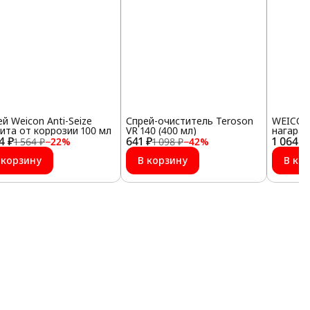
й Weicon Anti-Seize
Спрей-очиститель Teroson
WEICON
ита от коррозии 100 мл
VR 140 (400 мл)
нагара 
4 ₽
641 ₽
1 064 ₽
1 564 ₽
−
22
%
1 098 ₽
−
42
%
 корзину
В корзину
В ко