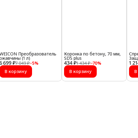
WEICON Преобразователь
Коронка по бетону, 70 мм,
Спре
ржавчины (1 л)
SDS plus
Защ
6 699 ₽
434 ₽
1 21
7 049 ₽
−
5
%
1 434 ₽
−
70
%
В корзину
В корзину
В