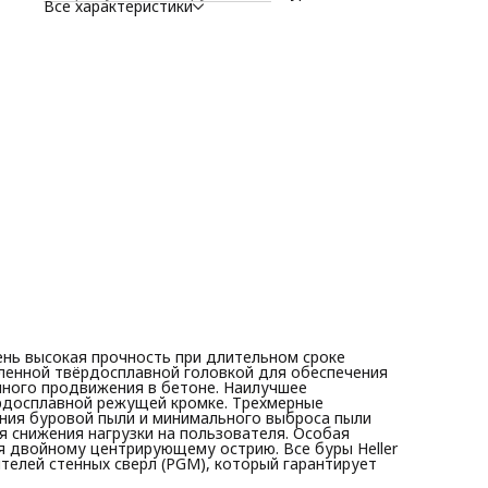
Все характеристики
вибрация для снижения нагрузки на пользователя. Особа
простота засверливания и предотвращение сколов благо
двойному центрирующему острию. Все буры Heller облад
сертификатом независимой Ассоциации производителей
стенных сверл (PGM), который гарантирует создание
надежных систем соединений.
ень высокая прочность при длительном сроке
пленной твёрдосплавной головкой для обеспечения
чного продвижения в бетоне. Наилучшее
рдосплавной режущей кромкe. Трехмерные
ния буровой пыли и минимального выброса пыли
я снижения нагрузки на пользователя. Особая
я двойному центрирующему острию. Все буры Heller
елей стенных сверл (PGM), который гарантирует