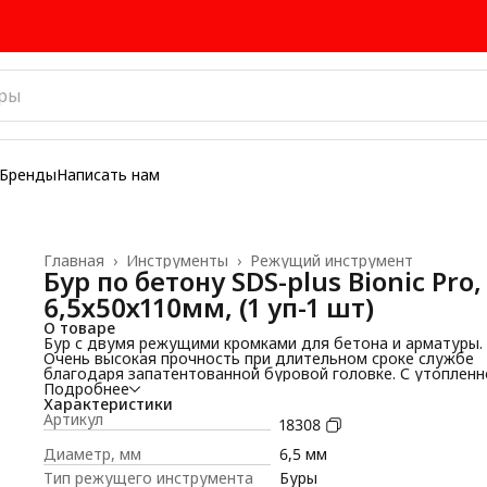
Бренды
Написать нам
Главная
›
Инструменты
›
Режущий инструмент
Бур по бетону SDS-plus Bionic Pro,
6,5х50х110мм, (1 уп-1 шт)
О товаре
Бур с двумя режущими кромками для бетона и арматуры.
Очень высокая прочность при длительном сроке службе
благодаря запатентованной буровой головке. С утопленн
твёрдосплавной головкой для обеспечения максимально
Подробнее
прочности при попадании в арматуру и энергичного
Характеристики
продвижения в бетоне. Наилучшее продвижение в матер
Артикул
18308
благодаря оптимизированной твёрдосплавной режущей
кромкe. Трехмерные спиральные канавки Twinmax для
Диаметр, мм
6,5 мм
высокоэффективного удаления буровой пыли и минималь
Тип режущего инструмента
Буры
выброса пыли даже при сверлении глубоких отверстий. С