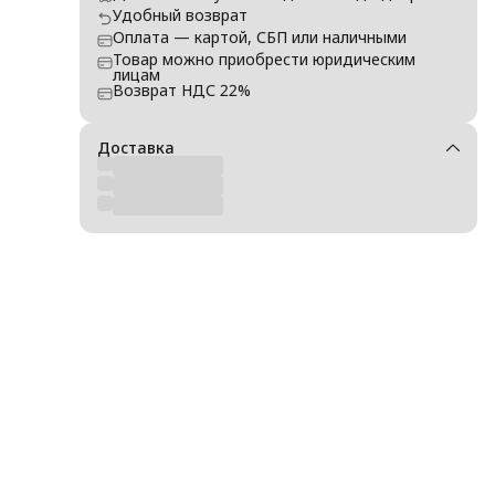
я
Удобный возврат
даря
Оплата — картой, СБП или наличными
ают
Товар можно приобрести юридическим
лицам
Возврат НДС 22%
Доставка