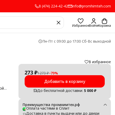
8 (474) 224-42-42
info@promhimteh.com
Избранное
Войти
Корзина
Пн-Пт с 09:00 до 17:00 Сб-Вс выходной
В избранное
273 ₽
1 273 ₽
−
79
%
Добавить в корзину
ой
До бесплатной доставки:
5 000 ₽
й
иале
Преимущества промхимтех.рф
Оплата частями в Сплит
ного
лабая
Доставка в пункты выдачи или до двери