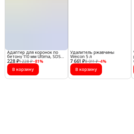
Адаптер для коронок по
Удалитель ржавчины
бетону 110 мм Ultima, SDS
Weicon 5 л
228 ₽
plus
7 661 ₽
1 228 ₽
−
81
%
8 011 ₽
−
4
%
В корзину
В корзину