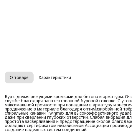
О товаре
Характеристики
Бур с двумя режущими кромками для бетона и арматуры. Оч
службе благодаря запатентованной буровой головке. С уто
максимальной прочности при попадании в арматуру и энерги
продвижение в материале благодаря оптимизированной твё
спиральные канавки Twinmax для высокоэффективного удале
даже при сверлении глубоких отверстий. Слабая вибрация дл
простота засверливания и предотвращение сколов благодар
обладают сертификатом независимой Ассоциации производит
создание надежных систем соединений.