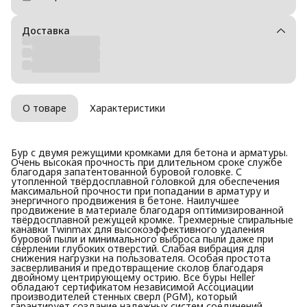
Доставка
О товаре
Характеристики
Бур с двумя режущими кромками для бетона и арматуры.
Очень высокая прочность при длительном сроке службе
благодаря запатентованной буровой головке. С
утопленной твёрдосплавной головкой для обеспечения
максимальной прочности при попадании в арматуру и
энергичного продвижения в бетоне. Наилучшее
продвижение в материале благодаря оптимизированной
твёрдосплавной режущей кромкe. Трехмерные спиральные
канавки Twinmax для высокоэффективного удаления
буровой пыли и минимального выброса пыли даже при
сверлении глубоких отверстий. Слабая вибрация для
снижения нагрузки на пользователя. Особая простота
засверливания и предотвращение сколов благодаря
двойному центрирующему острию. Все буры Heller
обладают сертификатом независимой Ассоциации
производителей стенных сверл (PGM), который
гарантирует создание надежных систем соединений.