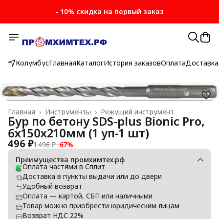
- 10% скидка на первый заказ
Колумбус
Главная
Каталог
История заказов
Оплата
Доставка
Главная
›
Инструменты
›
Режущий инструмент
Бур по бетону SDS-plus Bionic Pro,
6х150х210мм (1 уп-1 шт)
496 ₽
1 496 ₽
−
67
%
Преимущества промхимтех.рф
Оплата частями в Сплит
Доставка в пункты выдачи или до двери
Удобный возврат
Оплата — картой, СБП или наличными
Товар можно приобрести юридическим лицам
Возврат НДС 22%