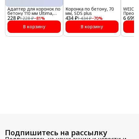
Адаптер для коронок по
Коронка по бетону, 70
WEICO
бетону 110 мм Ultima,
мм, SDS plus
Преобр
228 ₽
SDS plus
434 ₽
6 699 
ржавчин
1 228 ₽
−
81
%
1 434 ₽
−
70
%
В корзину
В корзину
Подпишитесь на рассылку
Подпишитесь на наши акции и новости и