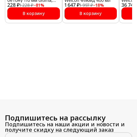
бетону 110 мм Ultima,
Weicon Флюид 400 мл
Weicon 
228 ₽
SDS plus
1 647 ₽
36 746
1 228 ₽
−
81
%
1 997 ₽
−
18
%
В корзину
В корзину
Подпишитесь на рассылку
Подпишитесь на наши акции и новости и
получите скидку на следующий заказ