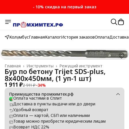
- 10% скидка на первый заказ
Колумбус
Главная
Каталог
История заказов
Оплата
Доставка
Главная
›
Инструменты
›
Режущий инструмент
Бур по бетону Trijet SDS-plus,
8х400х450мм, (1 уп-1 шт)
1 911 ₽
2 911 ₽
−
34
%
Преимущества промхимтех.рф
Оплата частями в Сплит
Доставка в пункты выдачи или до двери
Удобный возврат
Оплата — картой, СБП или наличными
Товар можно приобрести юридическим лицам
Возврат НДС 22%