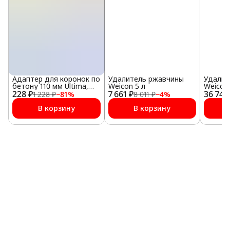
Адаптер для коронок по
Удалитель ржавчины
Удалит
бетону 110 мм Ultima,
Weicon 5 л
Weicon 
228 ₽
SDS plus
7 661 ₽
36 746
1 228 ₽
−
81
%
8 011 ₽
−
4
%
В корзину
В корзину