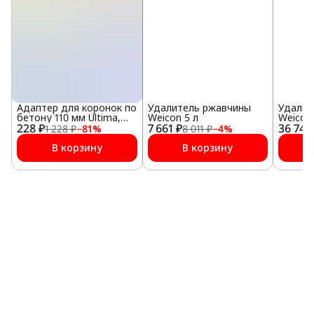
Адаптер для коронок по
Удалитель ржавчины
Удалит
бетону 110 мм Ultima,
Weicon 5 л
Weicon 
228 ₽
SDS plus
7 661 ₽
36 746
1 228 ₽
−
81
%
8 011 ₽
−
4
%
В корзину
В корзину