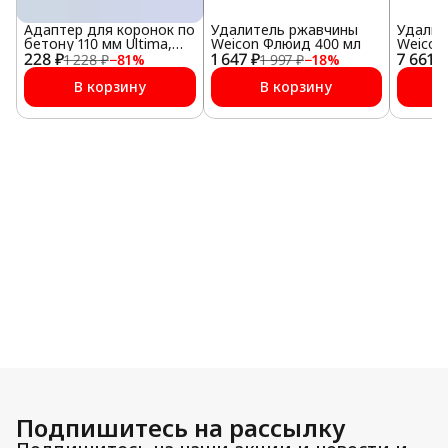
Адаптер для коронок по
Удалитель ржавчины
Удалит
бетону 110 мм Ultima,
Weicon Флюид 400 мл
Weicon 
228 ₽
SDS plus
1 647 ₽
7 661 ₽
1 228 ₽
−
81
%
1 997 ₽
−
18
%
В корзину
В корзину
Подпишитесь на рассылку