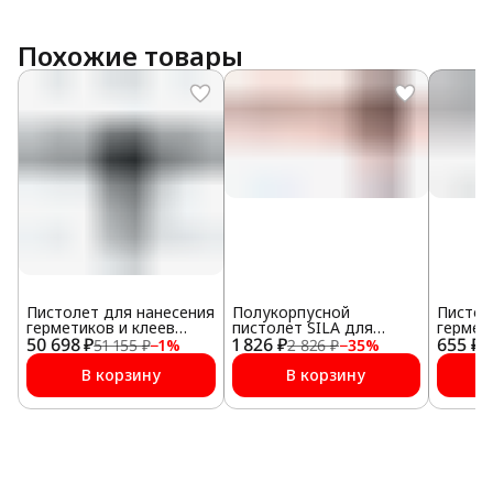
Похожие товары
Пистолет для нанесения
Полукорпусной
Пистол
герметиков и клеев
пистолет SILA для
гермет
50 698 ₽
Teroson ET Air Gun
1 826 ₽
герметика,
655 ₽
регуля
51 155 ₽
−
1
%
2 826 ₽
−
35
%
1
MultiPress
профессиональный,
усиленный
В корзину
В корзину