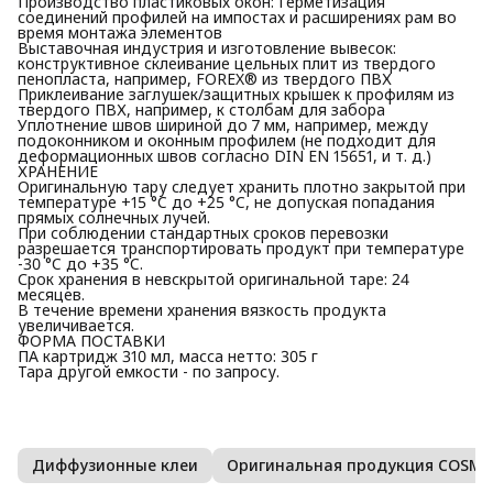
Производство пластиковых окон: Герметизация
соединений профилей на импостах и расширениях рам во
время монтажа элементов
Выставочная индустрия и изготовление вывесок:
конструктивное склеивание цельных плит из твердого
пенопласта, например, FOREX® из твердого ПВХ
Приклеивание заглушек/защитных крышек к профилям из
твердого ПВХ, например, к столбам для забора
Уплотнение швов шириной до 7 мм, например, между
подоконником и оконным профилем (не подходит для
деформационных швов согласно DIN EN 15651, и т. д.)
ХРАНЕНИЕ
Оригинальную тару следует хранить плотно закрытой при
температуре +15 °C до +25 °C, не допуская попадания
прямых солнечных лучей.
При соблюдении стандартных сроков перевозки
разрешается транспортировать продукт при температуре
-30 °C до +35 °C.
Срок хранения в невскрытой оригинальной таре: 24
месяцев.
В течение времени хранения вязкость продукта
увеличивается.
ФОРМА ПОСТАВКИ
ПА картридж 310 мл, масса нетто: 305 г
Тара другой емкости - по запросу.
Диффузионные клеи