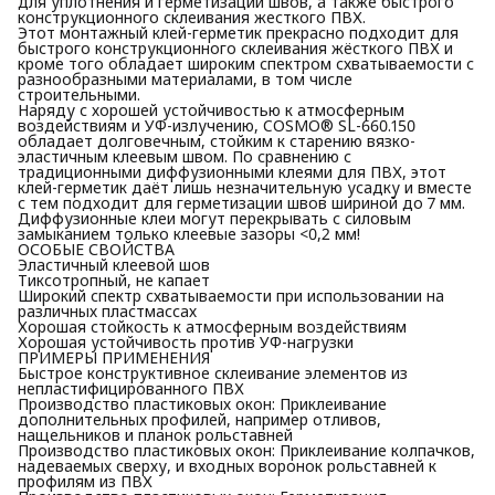
для уплотнения и герметизации швов, а также быстрого
конструкционного склеивания жесткого ПВХ.
Этот монтажный клей-герметик прекрасно подходит для
быстрого конструкционного склеивания жёсткого ПВХ и
кроме того обладает широким спектром схватываемости с
разнообразными материалами, в том числе
строительными.
Наряду с хорошей устойчивостью к атмосферным
воздействиям и УФ-излучению, COSMO® SL-660.150
обладает долговечным, стойким к старению вязко-
эластичным клеевым швом. По сравнению с
традиционными диффузионными клеями для ПВХ, этот
клей-герметик даёт лишь незначительную усадку и вместе
с тем подходит для герметизации швов шириной до 7 мм.
Диффузионные клеи могут перекрывать с силовым
замыканием только клеевые зазоры <0,2 мм!
ОСОБЫЕ СВОЙСТВА
Эластичный клеевой шов
Тиксотропный, не капает
Широкий спектр схватываемости при использовании на
различных пластмассах
Хорошая стойкость к атмосферным воздействиям
Хорошая устойчивость против УФ-нагрузки
ПРИМЕРЫ ПРИМЕНЕНИЯ
Быстрое конструктивное склеивание элементов из
непластифицированного ПВХ
Производство пластиковых окон: Приклеивание
дополнительных профилей, например отливов,
нащельников и планок рольставней
Производство пластиковых окон: Приклеивание колпачков,
надеваемых сверху, и входных воронок рольставней к
профилям из ПВХ