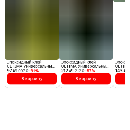
Эпоксидный клей
Эпоксидный клей
Эпокси
ULTIMA Универсальный
ULTIMA Универсальный,
ULTIMA
97 ₽
двухкомпонентный,
212 ₽
140 г.
143 ₽
1 097 ₽
−
91
%
1 212 ₽
−
83
%
1 
черный
В корзину
В корзину