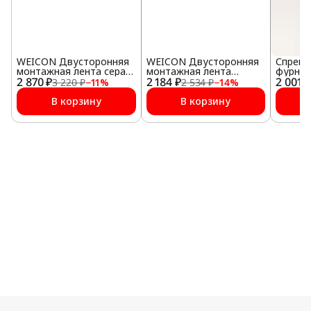
WEICON Двусторонняя
WEICON Двусторонняя
Спрей 
монтажная лента серая
монтажная лента
фурнит
2 870 ₽
(3 м)
2 184 ₽
прозрачная (3 м)
2 001 ₽
3 220 ₽
−
11
%
2 534 ₽
−
14
%
В корзину
В корзину