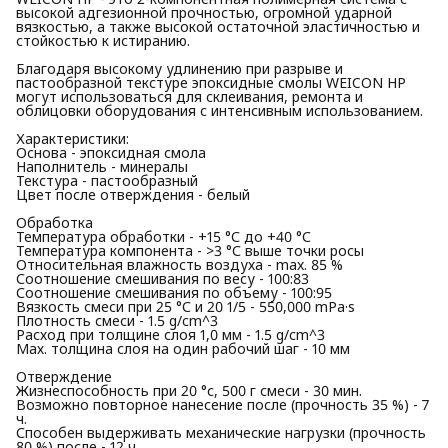
высокой адгезионной прочностью, огромной ударной
вязкостью, а также высокой остаточной эластичностью и
стойкостью к истиранию.
Благодаря высокому удлинению при разрыве и
пастообразной текстуре эпоксидные смолы WEICON НР
могут использоваться для склеивания, ремонта и
облицовки оборудования с интенсивным использованием.
Характеристики:
Основа - эпоксидная смола
Наполнитель - минералы
Текстура - пастообразный
Цвет после отверждения - белый
Обработка
Температура обработки - +15 °С до +40 °С
Температура компонента - >3 °С выше точки росы
Относительная влажность воздуха - max. 85 %
Соотношение смешивания по весу - 100:83
Соотношение смешивания по объему - 100:95
Вязкость смеси при 25 °С и 20 1/5 - 550,000 mPa·s
Плотность смеси - 1.5 g/cm^3
Расход при толщине слоя 1,0 мм - 1.5 g/cm^3
Мах. толщина слоя на один рабочий шаг - 10 мм
Отверждение
Жизнеспособность при 20 °с, 500 г смеси - 30 мин.
Возможно повторное нанесение после (прочность 35 %) - 7
ч.
Способен выдерживать механические нагрузки (прочность
80 %) после - 12 ч.