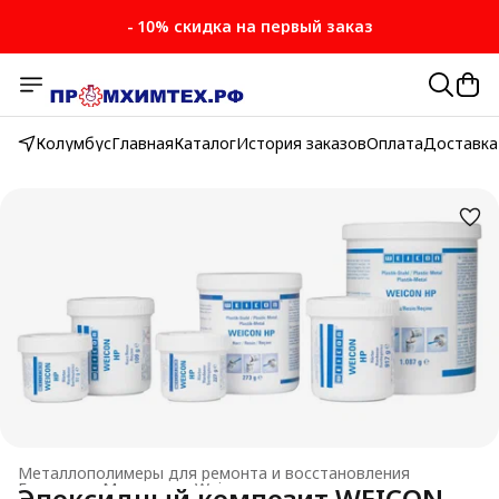
- 10% скидка на первый заказ
Колумбус
Главная
Каталог
История заказов
Оплата
Доставка
Металлополимеры для ремонта и восстановления
Главная
›
Материалы Weicon
›
Эпоксидный композит WEICON