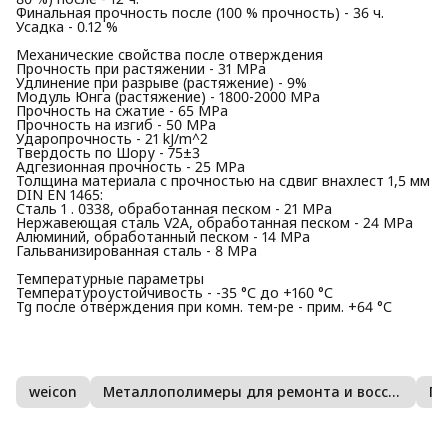
Финальная прочность после (100 % прочность) - 36 ч.
Усадка - 0.12 %
Механические свойства после отверждения
Прочность при растяжении - 31 МРа
Удлинение при разрыве (растяжение) - 9%
Модуль Юнга (растяжение) - 1800-2000 МРа
Прочность на сжатие - 65 МРа
Прочность на изгиб - 50 МРа
Ударопрочность - 21 kJ/m^2
Твердость по Шору - 75±3
Адгезионная прочность - 25 МРа
Толщина материала с прочностью на сдвиг внахлест 1,5 мм
DIN EN 1465:
Сталь 1 . 0338, обработанная песком - 21 МРа
Нержавеющая сталь V2A, обработанная песком - 24 МРа
Алюминий, обработанный песком - 14 МРа
Гальванизированная сталь - 8 МРа
Температурные параметры
Температуроустойчивость - -35 °С до +160 °С
Tg после отверждения при комн. тем-ре - прим. +64 °С
weicon
Металлополимеры для ремонта и восстановления
Пр