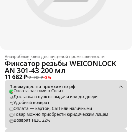
Анаэробные клеи для пищевой промышленности
Главная
›
Материалы Weicon
›
Фиксатор резьбы WEICONLOCK
AN 301-43 200 мл
11 682 ₽
12 032 ₽
−
3
%
Преимущества промхимтех.рф
Оплата частями в Сплит
Доставка в пункты выдачи или до двери
Удобный возврат
Оплата — картой, СБП или наличными
Товар можно приобрести юридическим лицам
Возврат НДС 22%