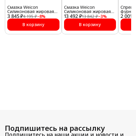
Смазка Weicon
Смазка Weicon
Спрей 
Силиконовая жировая
Силиконовая жировая
фурнит
3 845 ₽
85 г
13 492 ₽
450 г
2 001 ₽
4 195 ₽
−
8
%
13 842 ₽
−
3
%
В корзину
В корзину
Подпишитесь на рассылку
Подпишитесь на наши акции и новости и