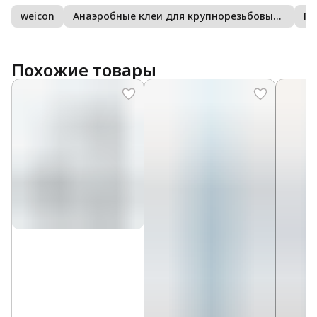
weicon
Анаэробные клеи для крупнорезьбовых соединений
Пр
Похожие товары