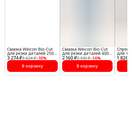
Смазка Weicon Bio-Cut
Смазка Weicon Bio-Cut
Спрей 
для резки деталей 250
для резки деталей 400
для тр
3 274 ₽
мл
2 160 ₽
мл
1 826 ₽
мл
3 624 ₽
−
10
%
2 510 ₽
−
14
%
В корзину
В корзину