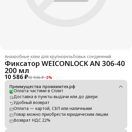
Анаэробные клеи для крупнорезьбовых соединений
Главная
›
Материалы Weicon
›
Фиксатор WEICONLOCK AN 306-40
200 мл
10 586 ₽
10 936 ₽
−
3
%
Преимущества промхимтех.рф
Оплата частями в Сплит
Доставка в пункты выдачи или до двери
Удобный возврат
Оплата — картой, СБП или наличными
Товар можно приобрести юридическим лицам
Возврат НДС 22%