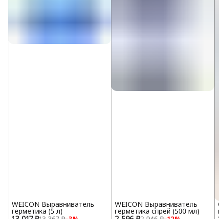
WEICON Выравниватель
WEICON Выравниватель
герметика (5 л)
герметика спрей (500 мл)
13 017 ₽
2 596 ₽
13 367 ₽
−
3
%
2 946 ₽
−
12
%