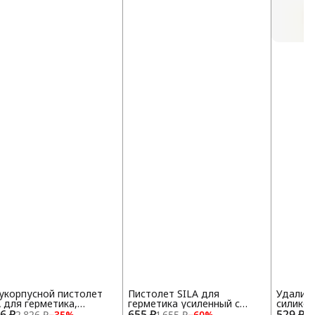
укорпусной пистолет
Пистолет SILA для
Удалите
A для герметика,
герметика усиленный с
силико
26 ₽
фессиональный,
655 ₽
регулятором подачи
529 ₽
2 826 ₽
−
35
%
1 655 ₽
−
60
%
1 