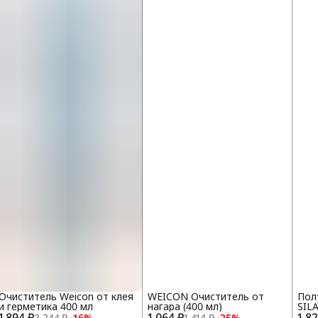
Очиститель Weicon от клея
WEICON Очиститель от
Пол
и герметика 400 мл
нагара (400 мл)
SIL
1 894 ₽
1 064 ₽
1 8
про
2 244 ₽
−
16
%
1 414 ₽
−
25
%