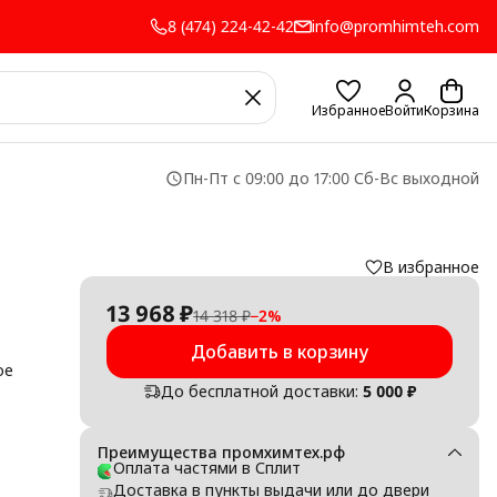
8 (474) 224-42-42
info@promhimteh.com
Избранное
Войти
Корзина
Пн-Пт с 09:00 до 17:00 Сб-Вс выходной
В избранное
й
13 968 ₽
14 318 ₽
−
2
%
Добавить в корзину
ое
До бесплатной доставки:
5 000 ₽
Преимущества промхимтех.рф
 ht
Оплата частями в Сплит
Доставка в пункты выдачи или до двери