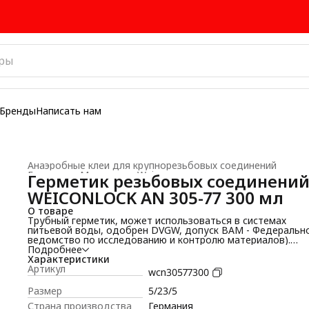
Бренды
Написать нам
Анаэробные клеи для крупнорезьбовых соединений
Главная
›
Материалы Weicon
›
Герметик резьбовых соединени
WEICONLOCK AN 305-77 300 мл
О товаре
Трубный герметик, может использоваться в системах
питьевой воды, одобрен DVGW, допуск BAM - Федеральн
ведомство по исследованию и контролю материалов).
Высокая вязкость, средняя прочность, просто
Подробнее
демонтируемый.
Характеристики
Технические характеристики:
Артикул
wcn30577300
Для резьбовых соединений до M 80 R 3“
Вязкость при +25°C (+77°F) по Брукфильду - 24.000 - 70.000
Размер
5/23/5
mPa·s
Страна производства
Германия
Макс. зазор 0,5 мм