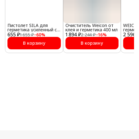
Пистолет SILA для
Очиститель Weicon от
WEICON
герметика усиленный с
клея и герметика 400 мл
гермет
655 ₽
регулятором подачи
1 894 ₽
2 596 
мл)
1 655 ₽
−
60
%
2 244 ₽
−
16
%
В корзину
В корзину