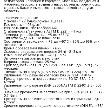
редукторов, клапанов и корпусов, масляных поддонах и
масляных насосах, в водяных насосах, редукторах и осях,
фланцах, баках и емкостях, а также во многих других
областях.
Технические данные:
Основа - 1 к.-Полисилоксан (ацетат)
Плотность - 1,06 g/cm³
Вязкость клея - пастообразный
Стабильность/текучесть ASTM D 222) - > 1 мм
Температура обработки - +5 до +35 °C
Тип отверждения - По влажности
Состояние отверждения - +5 до +40°C и 30% до 95% отн.
влажности
Время образования пленки - 7 мин.
Скорость отверждения (первые 24 ч) - 2 -3 мм
Изменение объема (DIN 52451) - -9 %
Заполнение зазора до макс. 5 мм
Ширина зазора до макс. 25 мм
Срок годности (от+5°C до +25°C / от +41°F до +77°F) - 12
месяцев
Твердость по шору А (DIN 5355 / ASTM D 224) ± 5 - 30
Удлинение при разрыве согласно ISO 37, S3A - 470 %
Предел прочности при растяжении по SO 37, S3A - 2,2
N/mm²
Удлинение при разрыве (DIN 53504/ASTM D 2240) ± 5 - 500
%
Значение прочности на растяжение при 100 % (ISO 37, S3A) -
0,7 N/mm²
Прочность на растяжение чистого клея и герметика - 2,0
N/mm²
Средняя прочность на сдвиг при растяжении (DIN EN 1465/