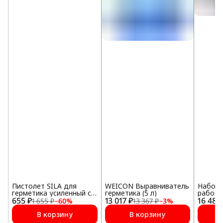
Пистолет SILA для
WEICON Выравниватель
Набор 
герметика усиленный с
герметика (5 л)
работ
655 ₽
регулятором подачи
13 017 ₽
16 485
1 655 ₽
−
60
%
13 367 ₽
−
3
%
В корзину
В корзину