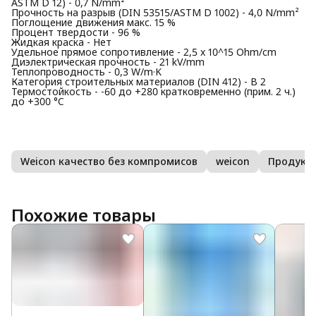
ASTM D 12) - 0,7 N/mm²
Прочность на разрыв (DIN 53515/ASTM D 1002) - 4,0 N/mm²
Поглощение движения макс. 15 %
Процент твердости - 96 %
Жидкая краска - Нет
Удельное прямое сопротивление - 2,5 x 10^15 Ohm/cm
Диэлектрическая прочность - 21 kV/mm
Теплопроводность - 0,3 W/m·K
Категория строительных материалов (DIN 412) - B 2
Термостойкость - -60 до +280 кратковременно (прим. 2 ч.)
до +300 °C
Weicon качество без компромисов
weicon
Продукци
Похожие товары