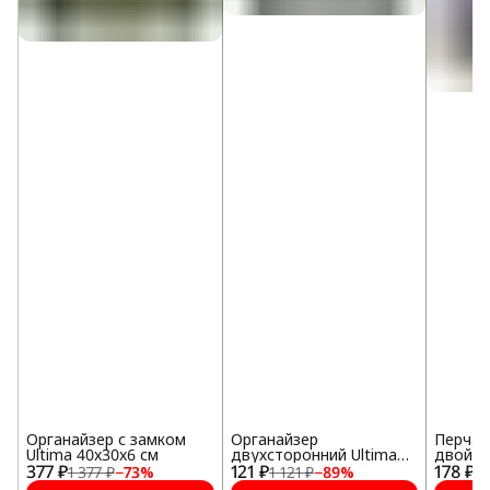
Органайзер с замком
Органайзер
Перчат
Ultima 40x30x6 см
двухсторонний Ultima
двойны
377 ₽
121 ₽
17,5х10,6х4,6 см
178 ₽
покрыт
1 377 ₽
−
73
%
1 121 ₽
−
89
%
1 
ULT850