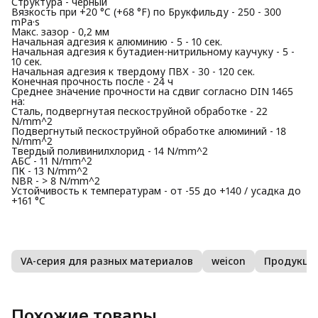
Структура - черный
Вязкость при +20 °C (+68 °F) по Брукфильду - 250 - 300
mPa·s
Макс. зазор - 0,2 мм
Начальная адгезия к алюминию - 5 - 10 сек.
Начальная адгезия к бутадиен-нитрильному каучуку - 5 -
10 сек.
Начальная адгезия к твердому ПВХ - 30 - 120 сек.
Конечная прочность после - 24 ч
Среднее значение прочности на сдвиг согласно DIN 1465
на:
Сталь, подвергнутая пескоструйной обработке - 22
N/mm^2
Подвергнутый пескоструйной обработке алюминий - 18
N/mm^2
Твердый поливинилхлорид - 14 N/mm^2
АБС - 11 N/mm^2
ПК - 13 N/mm^2
NBR - > 8 N/mm^2
Устойчивость к температурам - от -55 до +140 / усадка до
+161 °C
VA-серия для разных материалов
weicon
Продукция
Похожие товары