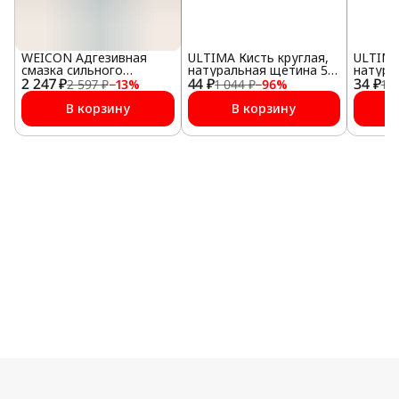
WEICON Адгезивная
ULTIMA Кисть круглая,
ULTIMA
смазка сильного
натуральная щетина 55
натура
2 247 ₽
действия (400 мл)
44 ₽
мм №16
34 ₽
мм №1
2 597 ₽
−
13
%
1 044 ₽
−
96
%
1 0
В корзину
В корзину