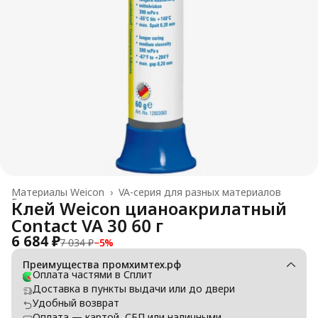
Материалы Weicon
›
VA-серия для разных материалов
Главная
›
Клей Weicon цианоакрилатный
Contact VA 30 60 г
6 684 ₽
7 034 ₽
−
5
%
Преимущества промхимтех.рф
Оплата частями в Сплит
Доставка в пункты выдачи или до двери
Удобный возврат
Оплата — картой, СБП или наличными