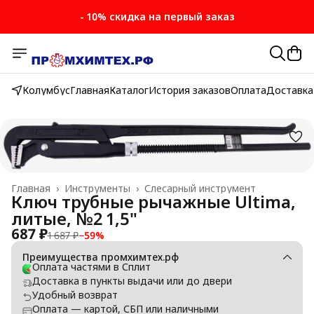
- 10% скидка на первый заказ
Колумбус
Главная
Каталог
История заказов
Оплата
Доставка
Главная
›
Инструменты
›
Слесарный инструмент
Ключ трубные рычажные Ultima,
литые, №2 1,5"
687 ₽
1 687 ₽
−
59
%
Преимущества промхимтех.рф
Оплата частями в Сплит
Доставка в пункты выдачи или до двери
Удобный возврат
Оплата — картой, СБП или наличными