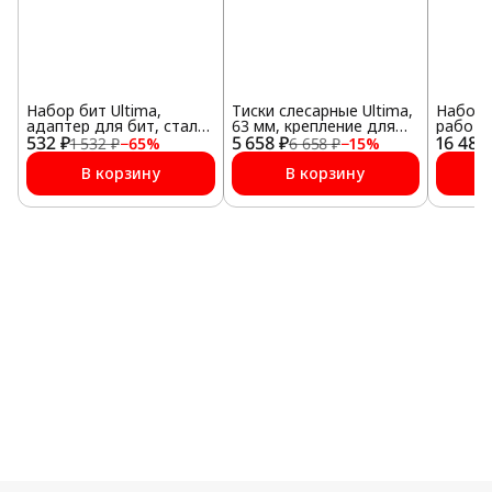
Набор бит Ultima,
Тиски слесарные Ultima,
Набор 
адаптер для бит, сталь
63 мм, крепление для
работ
532 ₽
S2, 18 предм., в пласт.
5 658 ₽
стола, винтовой зажим
16 485
1 532 ₽
−
65
%
6 658 ₽
−
15
%
Боксе
В корзину
В корзину