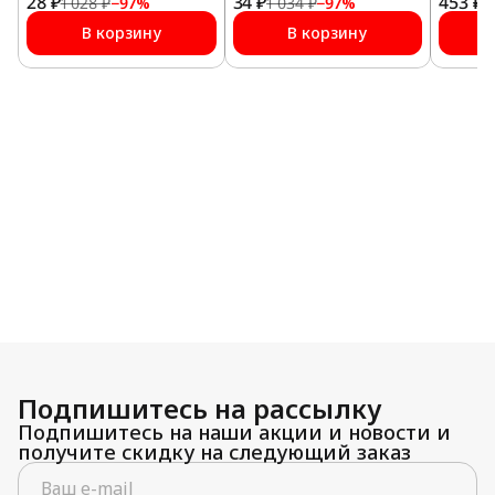
28 ₽
мм №12
34 ₽
мм №14
453 ₽
ONE-PR
1 028 ₽
−
97
%
1 034 ₽
−
97
%
9
10 мл
В корзину
В корзину
Подпишитесь на рассылку
Подпишитесь на наши акции и новости и
получите скидку на следующий заказ