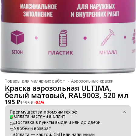
Товары для малярных работ
›
Аэрозольные краски
Главная
›
Краска аэрозольная ULTIMA,
белый матовый, RAL9003, 520 мл
195 ₽
1 195 ₽
−
84
%
Преимущества промхимтех.рф
Оплата частями в Сплит
Доставка в пункты выдачи или до двери
Удобный возврат
Оплата — картой, СБП или наличными