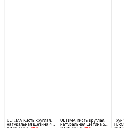
ULTIMA Кисть круглая,
ULTIMA Кисть круглая,
Грунто
натуральная щетина 45
натуральная щетина 50
TEROSO