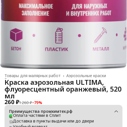
Товары для малярных работ
›
Аэрозольные краски
Главная
›
Краска аэрозольная ULTIMA,
флуоресцентный оранжевый, 520
мл
260 ₽
1 260 ₽
−
79
%
Преимущества промхимтех.рф
Оплата частями в Сплит
Доставка в пункты выдачи или до двери
Удобный возврат