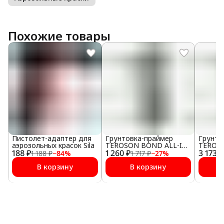
Похожие товары
Пистолет-адаптер для
Грунтовка-праймер
Грунто
аэрозольных красок Sila
TEROSON BOND ALL-IN-
TEROSO
188 ₽
1 260 ₽
ONE-PRIMER (PU 8519P)
3 173 ₽
ONE-PR
1 188 ₽
−
84
%
1 717 ₽
−
27
%
25 мл
100 мл
В корзину
В корзину