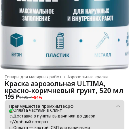
Товары для малярных работ
›
Аэрозольные краски
Главная
›
Краска аэрозольная ULTIMA,
красно-коричневый грунт, 520 мл
195 ₽
1 195 ₽
−
84
%
Преимущества промхимтех.рф
Оплата частями в Сплит
Доставка в пункты выдачи или до двери
Удобный возврат
Оплата — картой, СБП или наличными