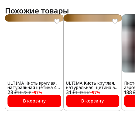
Похожие товары
ULTIMA Кисть круглая,
ULTIMA Кисть круглая,
Пистол
натуральная щетина 45
натуральная щетина 50
аэрозол
28 ₽
мм №12
34 ₽
мм №14
188 ₽
1 028 ₽
−
97
%
1 034 ₽
−
97
%
1 
В корзину
В корзину