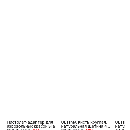
Пистолет-адаптер для
ULTIMA Кисть круглая,
ULTIMA
аэрозольных красок Sila
натуральная щетина 45
натура