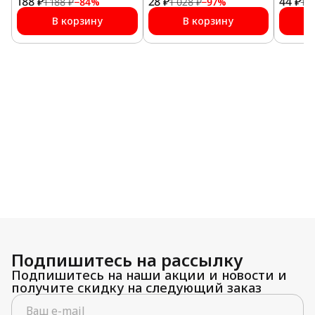
188 ₽
28 ₽
мм №12
44 ₽
мм №1
1 188 ₽
−
84
%
1 028 ₽
−
97
%
1 0
В корзину
В корзину
Подпишитесь на рассылку
Подпишитесь на наши акции и новости и
получите скидку на следующий заказ