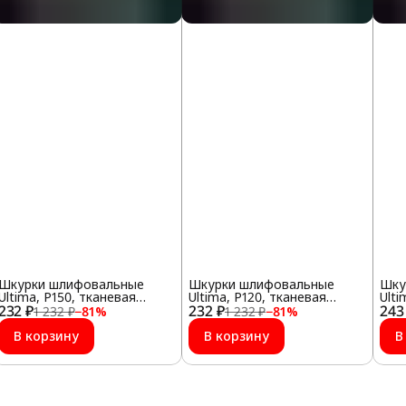
Шкурки шлифовальные
Шкурки шлифовальные
Шку
Ultima, Р150, тканевая
Ultima, Р120, тканевая
Ulti
232 ₽
основа, 10шт/упак
232 ₽
основа, 10шт/упак
243
осн
1 232 ₽
−
81
%
1 232 ₽
−
81
%
В корзину
В корзину
В