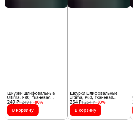
Шкурки шлифовальные
Шкурки шлифовальные
Ultima, Р80, тканевая
Ultima, Р60, тканевая
249 ₽
основа, 10шт/упак
254 ₽
основа, 10шт/упак
1 249 ₽
−
80
%
1 254 ₽
−
80
%
В корзину
В корзину