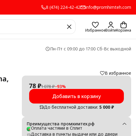
8 (474) 224-42-42
info@promhimteh.com
Избранное
Войти
Корзина
Пн-Пт с 09:00 до 17:00 Сб-Вс выходной
В избранное
ma,
78 ₽
1 078 ₽
−
93
%
Добавить в корзину
До бесплатной доставки:
5 000 ₽
Преимущества промхимтех.рф
Оплата частями в Сплит
Доставка в пункты выдачи или до двери