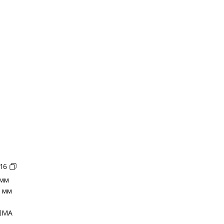
16
 мм
2 мм
IMA