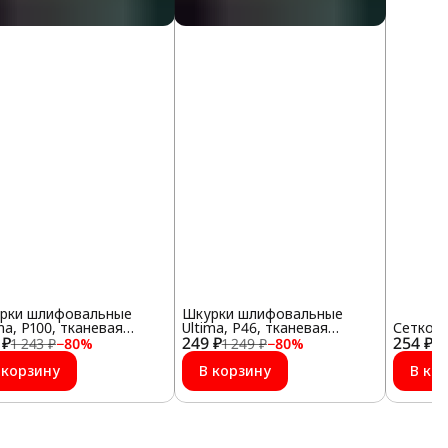
рки шлифовальные
Шкурки шлифовальные
ma, Р100, тканевая
Ultima, Р46, тканевая
Сеткод
 ₽
ова, 10шт/упак
249 ₽
основа, 10шт/упак
254 ₽
1 243 ₽
−
80
%
1 249 ₽
−
80
%
1 
 корзину
В корзину
В ко