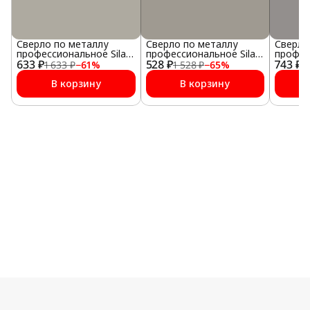
Сверло по металлу
Сверло по металлу
Сверло
профессиональное Sila
профессиональное Sila
профес
633 ₽
НSS-G 10,0х87х133мм
528 ₽
НSS-G 9,0х81х125мм
743 ₽
НSS-G 
1 633 ₽
−
61
%
1 528 ₽
−
65
%
1
В корзину
В корзину