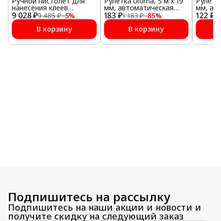
Ручной пистолет для
Рулетка Ultima, 5 м х 19
Рулетка
нанесения клеев
мм, автоматическая
мм, ав
9 028 ₽
Teroson ET Staku Hand
183 ₽
фиксация, магнит
122 ₽
фиксац
9 485 ₽
−
5
%
1 183 ₽
−
85
%
1 
Gun
В корзину
В корзину
Подпишитесь на рассылку
Подпишитесь на наши акции и новости и
получите скидку на следующий заказ