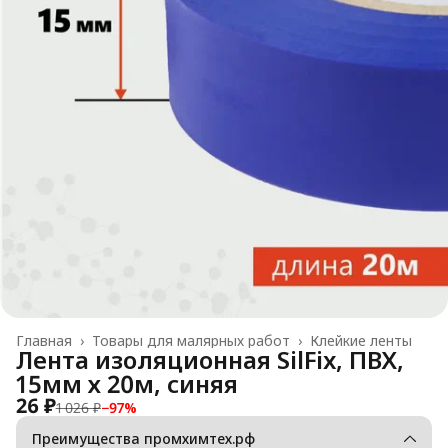
Главная
›
Товары для малярных работ
›
Клейкие ленты
Лента изоляционная SilFix, ПВХ,
15мм х 20м, синяя
26 ₽
1 026 ₽
−
97
%
Преимущества промхимтех.рф