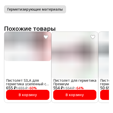
Герметизирующие материалы
Похожие товары
Пистолет SILA для
Пистолет для герметика
Пистол
герметика усиленный с
Премиум
гермет
655 ₽
регулятором подачи
554 ₽
50 698
Teroson
1 655 ₽
−
60
%
1 554 ₽
−
64
%
MultiPr
В корзину
В корзину