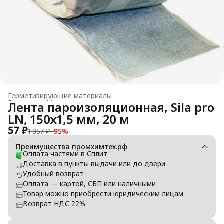
Герметизирующие материалы
Главная
›
Монтажные материалы и силиконовые смазки
›
Лента пароизоляционная, Sila pro
LN, 150х1,5 мм, 20 м
57 ₽
1 057 ₽
−
95
%
Преимущества промхимтех.рф
Оплата частями в Сплит
Доставка в пункты выдачи или до двери
Удобный возврат
Оплата — картой, СБП или наличными
Товар можно приобрести юридическим лицам
Возврат НДС 22%